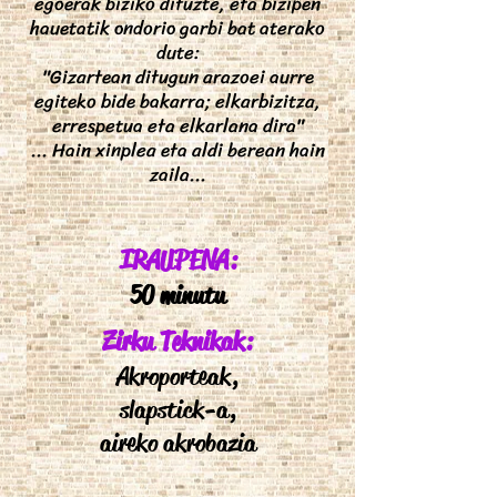
egoerak biziko dituzte, eta bizipen
hauetatik ondorio garbi bat aterako
dute:
"Gizartean ditugun arazoei aurre
egiteko bide bakarra; elkarbizitza,
errespetua eta elkarlana dira"
... Hain xinplea eta aldi berean hain
zaila...
IRAUPENA:
50 minutu
Zirku Teknikak:
Akroporteak,
slapstick-a,
aireko akrobazia