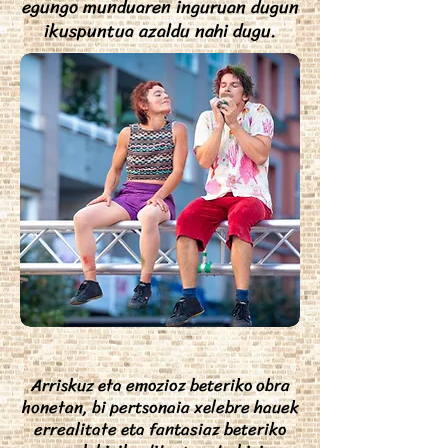
egungo munduaren inguruan dugun
ikuspuntua azaldu nahi dugu.
Arriskuz eta emozioz beteriko obra
honetan, bi pertsonaia xelebre hauek
errealitate eta fantasiaz beteriko