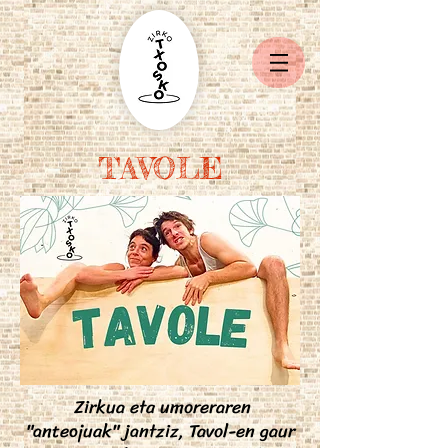
TAVOLE
Zirkua eta umoreraren
"anteojuak" jantziz, Tavol-en gaur